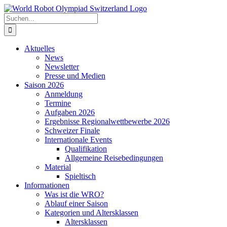
Zum
Inhalt
Suche
springen
nach:
Aktuelles
News
Newsletter
Presse und Medien
Saison 2026
Anmeldung
Termine
Aufgaben 2026
Ergebnisse Regionalwettbewerbe 2026
Schweizer Finale
Internationale Events
Qualifikation
Allgemeine Reisebedingungen
Material
Spieltisch
Informationen
Was ist die WRO?
Ablauf einer Saison
Kategorien und Altersklassen
Altersklassen