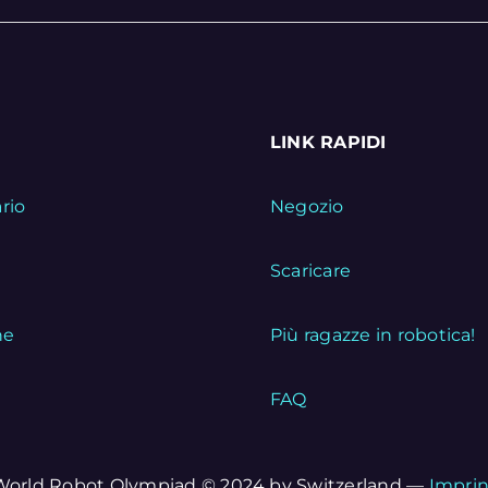
LINK RAPIDI
rio
Negozio
i
Scaricare
ne
Più ragazze in robotica!
FAQ
World Robot Olympiad © 2024 by Switzerland —
Imprin