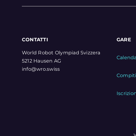
CONTATTI
GARE
World Robot Olympiad Svizzera
Calenda
5212 Hausen AG
info@wro.swiss
Compit
Iscrizio