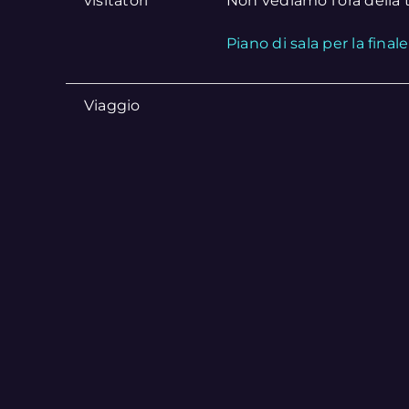
visitatori
Non vediamo l’ora della 
Piano di sala per la finale
Viaggio