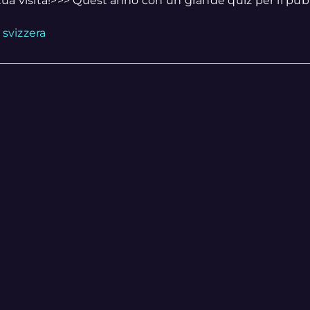
tua visita!>>> Quest’anno con un grande quiz per il pu
 svizzera