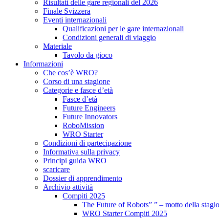
Risultati delle gare regionali del 2026
Finale Svizzera
Eventi internazionali
Qualificazioni per le gare internazionali
Condizioni generali di viaggio
Materiale
Tavolo da gioco
Informazioni
Che cos’è WRO?
Corso di una stagione
Categorie e fasce d’età
Fasce d’età
Future Engineers
Future Innovators
RoboMission
WRO Starter
Condizioni di partecipazione
Informativa sulla privacy
Principi guida WRO
scaricare
Dossier di apprendimento
Archivio attività
Compiti 2025
The Future of Robots” ” – motto della stagi
WRO Starter Compiti 2025