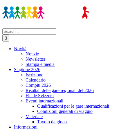
Skip
to
content
Search
for:
Novità
Notizie
Newsletter
Stampa e media
Stagione 2026
Iscrizione
Calendario
Compiti 2026
Risultati delle gare regionali del 2026
Finale Svizzera
Eventi internazionali
Qualificazioni per le gare internazionali
Condizioni generali di viaggio
Materiale
Tavolo da gioco
Informazioni