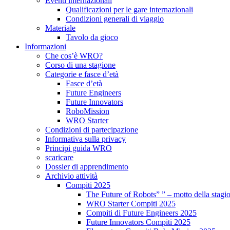
Eventi internazionali
Qualificazioni per le gare internazionali
Condizioni generali di viaggio
Materiale
Tavolo da gioco
Informazioni
Che cos’è WRO?
Corso di una stagione
Categorie e fasce d’età
Fasce d’età
Future Engineers
Future Innovators
RoboMission
WRO Starter
Condizioni di partecipazione
Informativa sulla privacy
Principi guida WRO
scaricare
Dossier di apprendimento
Archivio attività
Compiti 2025
The Future of Robots” ” – motto della stagi
WRO Starter Compiti 2025
Compiti di Future Engineers 2025
Future Innovators Compiti 2025