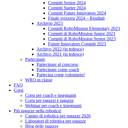
Compiti Senior 2024
Compiti Starter 2024
Compiti Future Innovators 2024
Finale svizzera 2024 – Risultati
Archivio 2023
Compiti RoboMission Elementary 2023
Compiti di RoboMission Junior 2023
Compiti di RoboMission Senior 2023
Future Innovators Compiti 2023
Archivo 2022 (in tedesco)
Archivo 2021 (in tedesco)
Partecipare
Partecipare al concorso
Partecipare come coach
Partecipa come volontario!
WRO in classe
FAQ
Corsi
Corsi per coach e insegnanti
Corsi per ragazzi e ragazze
Webinar per coach e insegnanti
Più ragazze nella robotica!
Campo di robotica per ragazze 2026
Laboratori di robotica per ragazze
Blog delle ragazze