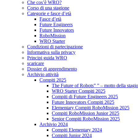
Che cos’è WRO?
Corso di una stagione
Categorie e fasce d’età
Fasce d’età
Future Engineers
Future Innovators
RoboMission
WRO Starter
Condizioni di partecipazione
Informativa sulla privacy
Principi guida WRO
scaricare
Dossier di apprendimento
Archivio attività
Compiti 2025
The Future of Robots” ” – motto della stagi
WRO Starter Compiti 2025
Compiti di Future Engineers 2025
Future Innovators Compiti 2025
Elementary Compiti RoboMission 2025
Compiti RoboMission Junior 2025
Senior Compiti RoboMission 2025
Archivio 2024
Compiti Elementary 2024
Compiti Junior 2024