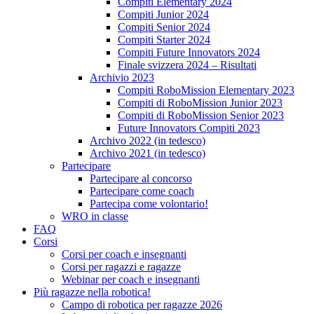
Compiti Elementary 2024
Compiti Junior 2024
Compiti Senior 2024
Compiti Starter 2024
Compiti Future Innovators 2024
Finale svizzera 2024 – Risultati
Archivio 2023
Compiti RoboMission Elementary 2023
Compiti di RoboMission Junior 2023
Compiti di RoboMission Senior 2023
Future Innovators Compiti 2023
Archivo 2022 (in tedesco)
Archivo 2021 (in tedesco)
Partecipare
Partecipare al concorso
Partecipare come coach
Partecipa come volontario!
WRO in classe
FAQ
Corsi
Corsi per coach e insegnanti
Corsi per ragazzi e ragazze
Webinar per coach e insegnanti
Più ragazze nella robotica!
Campo di robotica per ragazze 2026