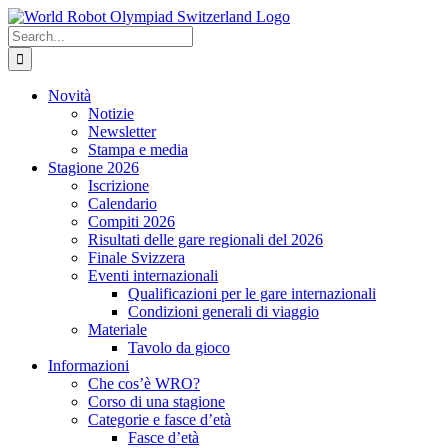
Skip
to
Search
content
for:
Novità
Notizie
Newsletter
Stampa e media
Stagione 2026
Iscrizione
Calendario
Compiti 2026
Risultati delle gare regionali del 2026
Finale Svizzera
Eventi internazionali
Qualificazioni per le gare internazionali
Condizioni generali di viaggio
Materiale
Tavolo da gioco
Informazioni
Che cos’è WRO?
Corso di una stagione
Categorie e fasce d’età
Fasce d’età