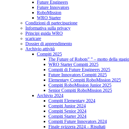
Future Engineers
Future Innovators
RoboMission
WRO Starter
Condizioni di partecipazione
Informativa sulla privacy
Principi guida WRO
scaricare
Dossier di apprendimento
Archivio attività
Compiti 2025
The Future of Robots” ” – motto della stagi
WRO Starter Compiti 2025
Compiti di Future Engineers 2025
Future Innovators Compiti 2025
Elementary Compiti RoboMission 2025
Compiti RoboMission Junior 2025
Senior Compiti RoboMission 2025
Archivio 2024
Compiti Elementary 2024
Compiti Junior 2024
Compiti Senior 2024
Compiti Starter 2024
Compiti Future Innovators 2024
Finale svizzera 2024 – Risultati