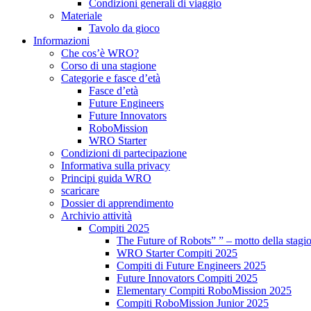
Condizioni generali di viaggio
Materiale
Tavolo da gioco
Informazioni
Che cos’è WRO?
Corso di una stagione
Categorie e fasce d’età
Fasce d’età
Future Engineers
Future Innovators
RoboMission
WRO Starter
Condizioni di partecipazione
Informativa sulla privacy
Principi guida WRO
scaricare
Dossier di apprendimento
Archivio attività
Compiti 2025
The Future of Robots” ” – motto della stagi
WRO Starter Compiti 2025
Compiti di Future Engineers 2025
Future Innovators Compiti 2025
Elementary Compiti RoboMission 2025
Compiti RoboMission Junior 2025