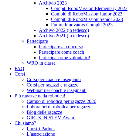
Archivio 2023
Compiti RoboMission Elementary 2023
Compiti di RoboMission Junior 2023
Compiti di RoboMission Senior 2023
Future Innovators Compiti 2023
Archivo 2022 (in tedesco)
Archivo 2021 (in tedesco)
Partecipare
Partecipare al concorso
Partecipare come coach
Partecipa come volontario!
WRO in classe
FAQ
Corsi
Corsi per coach e insegnanti
Corsi per ragazzi e ragazze
Webinar per coach e insegnanti
Più ragazze nella robotica!
Campo di robotica per ragazze 2026
Laboratori di robotica per ragazze
Blog delle ragazze
GIRLS IN STEM Award
Chi siamo?
I nostri Partner
L’associazione