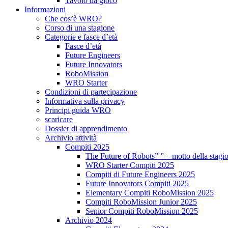
Tavolo da gioco
Informazioni
Che cos’è WRO?
Corso di una stagione
Categorie e fasce d’età
Fasce d’età
Future Engineers
Future Innovators
RoboMission
WRO Starter
Condizioni di partecipazione
Informativa sulla privacy
Principi guida WRO
scaricare
Dossier di apprendimento
Archivio attività
Compiti 2025
The Future of Robots” ” – motto della stagi
WRO Starter Compiti 2025
Compiti di Future Engineers 2025
Future Innovators Compiti 2025
Elementary Compiti RoboMission 2025
Compiti RoboMission Junior 2025
Senior Compiti RoboMission 2025
Archivio 2024