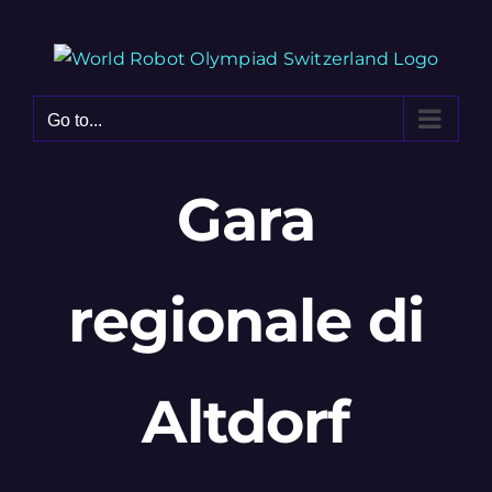
Skip
to
content
Go to...
Gara
regionale di
Altdorf