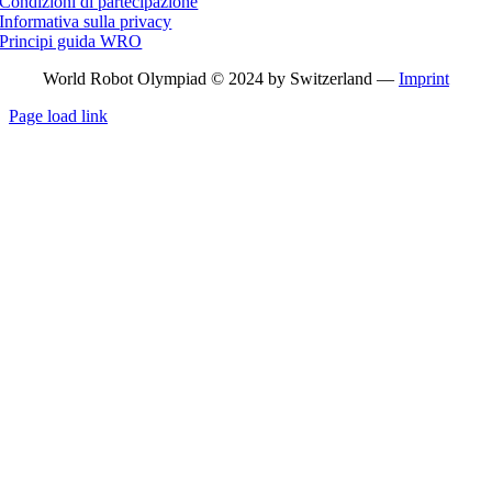
Condizioni di partecipazione
Informativa sulla privacy
Principi guida WRO
World Robot Olympiad © 2024 by Switzerland —
Imprint
Page load link
Go
to
Top