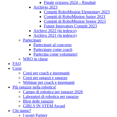
Finale svizzera 2024 – Risultati
Archivio 2023
Compiti RoboMission Elementary 2023
Compiti di RoboMission Junior 2023
Compiti di RoboMission Senior 2023
Future Innovators Compiti 2023
Archivo 2022 (in tedesco)
Archivo 2021 (in tedesco)
Partecipare
Partecipare al concorso
Partecipare come coach
Partecipa come volontario!
WRO in classe
FAQ
Corsi
Corsi per coach e insegnanti
Corsi per ragazzi e ragazze
Webinar per coach e insegnanti
Più ragazze nella robotica!
Campo di robotica per ragazze 2026
Laboratori di robotica per ragazze
Blog delle ragazze
GIRLS IN STEM Award
Chi siamo?
I nostri Partner