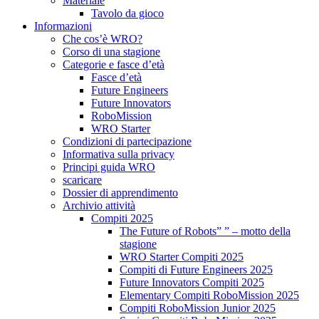
Materiale
Tavolo da gioco
Informazioni
Che cos’è WRO?
Corso di una stagione
Categorie e fasce d’età
Fasce d’età
Future Engineers
Future Innovators
RoboMission
WRO Starter
Condizioni di partecipazione
Informativa sulla privacy
Principi guida WRO
scaricare
Dossier di apprendimento
Archivio attività
Compiti 2025
The Future of Robots” ” – motto della
stagione
WRO Starter Compiti 2025
Compiti di Future Engineers 2025
Future Innovators Compiti 2025
Elementary Compiti RoboMission 2025
Compiti RoboMission Junior 2025