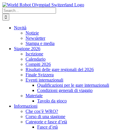
Skip
to
Search
content
for:
Novità
Notizie
Newsletter
Stampa e media
Stagione 2026
Iscrizione
Calendario
Compiti 2026
Risultati delle gare regionali del 2026
Finale Svizzera
Eventi internazionali
Qualificazioni per le gare internazionali
Condizioni generali di viaggio
Materiale
Tavolo da gioco
Informazioni
Che cos’è WRO?
Corso di una stagione
Categorie e fasce d’età
Fasce d’età