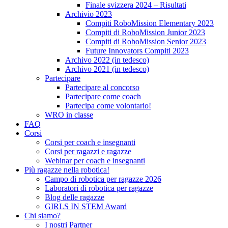
Finale svizzera 2024 – Risultati
Archivio 2023
Compiti RoboMission Elementary 2023
Compiti di RoboMission Junior 2023
Compiti di RoboMission Senior 2023
Future Innovators Compiti 2023
Archivo 2022 (in tedesco)
Archivo 2021 (in tedesco)
Partecipare
Partecipare al concorso
Partecipare come coach
Partecipa come volontario!
WRO in classe
FAQ
Corsi
Corsi per coach e insegnanti
Corsi per ragazzi e ragazze
Webinar per coach e insegnanti
Più ragazze nella robotica!
Campo di robotica per ragazze 2026
Laboratori di robotica per ragazze
Blog delle ragazze
GIRLS IN STEM Award
Chi siamo?
I nostri Partner