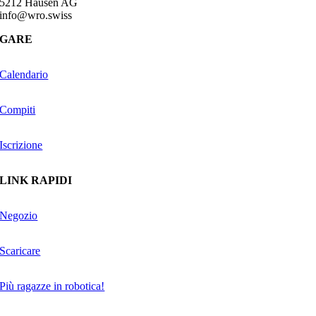
5212 Hausen AG
info@wro.swiss
GARE
Calendario
Compiti
Iscrizione
LINK RAPIDI
Negozio
Scaricare
Più ragazze in robotica!