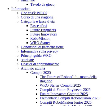
Materiale
Tavolo da gioco
Informazioni
Che cos’è WRO?
Corso di una stagione
Categorie e fasce d’età
Fasce d’età
Future Engineers
Future Innovators
RoboMission
WRO Starter
Condizioni di partecipazione
Informativa sulla privacy
Principi guida WRO
scaricare
Dossier di apprendimento
Archivio attività
Compiti 2025
The Future of Robots” ” – motto della
stagione
WRO Starter Compiti 2025
Compiti di Future Engineers 2025
Future Innovators Compiti 2025
Elementary Compiti RoboMission 2025
Compiti RoboMission Junior 2025