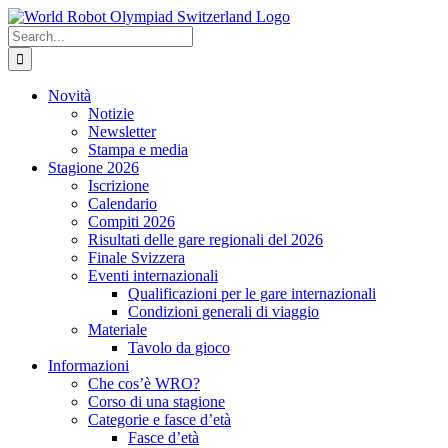
Skip
to
Search
content
for:
Novità
Notizie
Newsletter
Stampa e media
Stagione 2026
Iscrizione
Calendario
Compiti 2026
Risultati delle gare regionali del 2026
Finale Svizzera
Eventi internazionali
Qualificazioni per le gare internazionali
Condizioni generali di viaggio
Materiale
Tavolo da gioco
Informazioni
Che cos’è WRO?
Corso di una stagione
Categorie e fasce d’età
Fasce d’età