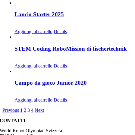
Lancio Starter 2025
CHF
68.00
Aggiungi al carrello
Details
STEM Coding RoboMission di fischertechnik
CHF
499.00
Aggiungi al carrello
Details
Campo da gioco Junior 2020
CHF
20.00
Aggiungi al carrello
Details
Previous
1
2
3
4
Next
CONTATTI
World Robot Olympiad Svizzera