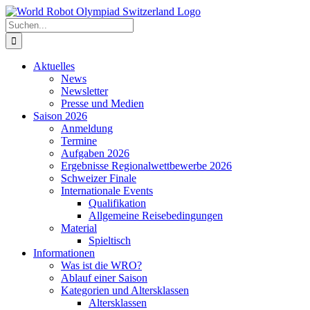
Zum
Inhalt
Suche
springen
nach:
Aktuelles
News
Newsletter
Presse und Medien
Saison 2026
Anmeldung
Termine
Aufgaben 2026
Ergebnisse Regionalwettbewerbe 2026
Schweizer Finale
Internationale Events
Qualifikation
Allgemeine Reisebedingungen
Material
Spieltisch
Informationen
Was ist die WRO?
Ablauf einer Saison
Kategorien und Altersklassen
Altersklassen