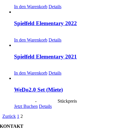
CHF
20.00
In den Warenkorb
Details
Spielfeld Elementary 2022
CHF
20.00
In den Warenkorb
Details
Spielfeld Elementary 2021
CHF
20.00
In den Warenkorb
Details
WeDo2.0 Set (Miete)
CHF
20.00
-
CHF
80.00
Stückpreis
Jetzt Buchen
Details
Zurück
1
2
KONTAKT