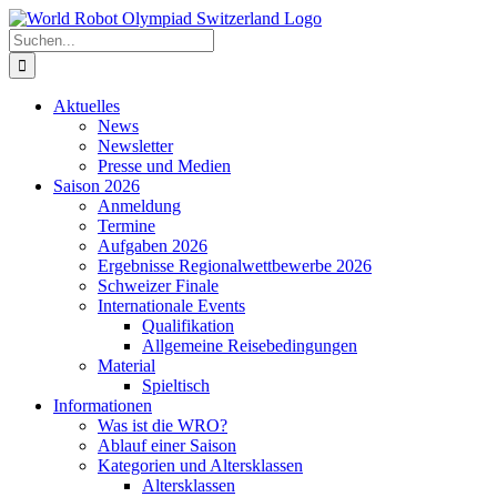
Zum
Inhalt
Suche
springen
nach:
Aktuelles
News
Newsletter
Presse und Medien
Saison 2026
Anmeldung
Termine
Aufgaben 2026
Ergebnisse Regionalwettbewerbe 2026
Schweizer Finale
Internationale Events
Qualifikation
Allgemeine Reisebedingungen
Material
Spieltisch
Informationen
Was ist die WRO?
Ablauf einer Saison
Kategorien und Altersklassen
Altersklassen