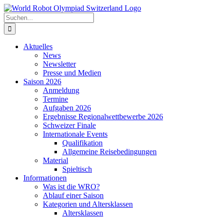
Zum
Inhalt
Suche
springen
nach:
Aktuelles
News
Newsletter
Presse und Medien
Saison 2026
Anmeldung
Termine
Aufgaben 2026
Ergebnisse Regionalwettbewerbe 2026
Schweizer Finale
Internationale Events
Qualifikation
Allgemeine Reisebedingungen
Material
Spieltisch
Informationen
Was ist die WRO?
Ablauf einer Saison
Kategorien und Altersklassen
Altersklassen