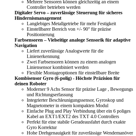
Mehrere Sensoren können gleichzeitig an einem
Controller betrieben werden
Digitaler Servo – zuverlässige Steuerung für sicheres
Hindernismanagement
Langlebiges Metallgetriebe für mehr Festigkeit
Einstellbarer Bereich von +/- 90° für präzise
Positionierung
Farbsensoren – Vielseitige analoge Sensorik für adaptive
Navigation
Liefert zuverlässige Analogwerte für die
Linienerkennung
Zwei Farbsensoren können zu einem analogen
Liniensensor kombiniert werden
Flexible Montageoptionen für einstellbare Breite
Kombisensor Gyro (6-polig) - Höchste Präzision für
deinen Roboter
Moderner 9 Achs Sensor für präzise Lage , Bewegungs
und Richtungserfassung
Integrierter Beschleunigungssensor, Gyroskop und
Magnetometer in einem kompakten Modul
Einfache Plug and Play Verbindung über ein 6 poliges
Kabel an EXT1/EXT2 des TXT 4.0 Controllers
Perfekt für eine stabile Geradeausfahrt durch exakte
Gyro Korrektur
Hohe Drehgenauigkeit für zuverlässige Wendemanöver