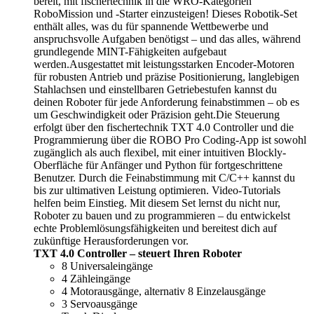
bereit, mit fischertechnik in die WRO-Kategorien
RoboMission und -Starter einzusteigen! Dieses Robotik-Set
enthält alles, was du für spannende Wettbewerbe und
anspruchsvolle Aufgaben benötigst – und das alles, während
grundlegende MINT-Fähigkeiten aufgebaut
werden.Ausgestattet mit leistungsstarken Encoder-Motoren
für robusten Antrieb und präzise Positionierung, langlebigen
Stahlachsen und einstellbaren Getriebestufen kannst du
deinen Roboter für jede Anforderung feinabstimmen – ob es
um Geschwindigkeit oder Präzision geht.Die Steuerung
erfolgt über den fischertechnik TXT 4.0 Controller und die
Programmierung über die ROBO Pro Coding-App ist sowohl
zugänglich als auch flexibel, mit einer intuitiven Blockly-
Oberfläche für Anfänger und Python für fortgeschrittene
Benutzer. Durch die Feinabstimmung mit C/C++ kannst du
bis zur ultimativen Leistung optimieren. Video-Tutorials
helfen beim Einstieg. Mit diesem Set lernst du nicht nur,
Roboter zu bauen und zu programmieren – du entwickelst
echte Problemlösungsfähigkeiten und bereitest dich auf
zukünftige Herausforderungen vor.
TXT 4.0 Controller – steuert Ihren Roboter
8 Universaleingänge
4 Zähleingänge
4 Motorausgänge, alternativ 8 Einzelausgänge
3 Servoausgänge