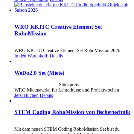
WRO KKITC Creative Element Set
RoboMission
CHF
53.00
WRO KKITC Creative Element Set RoboMission 2026
In den Warenkorb
Details
WeDo2.0 Set (Miete)
CHF
20.00
-
CHF
80.00
Stückpreis
WRO Mietmaterial für Lehrerkurse und Projektwochen
Jetzt Buchen
Details
STEM Coding RoboMission von fischertechnik
CHF
499.00
Mit dem neuen STEM Coding RoboMission Set bist du