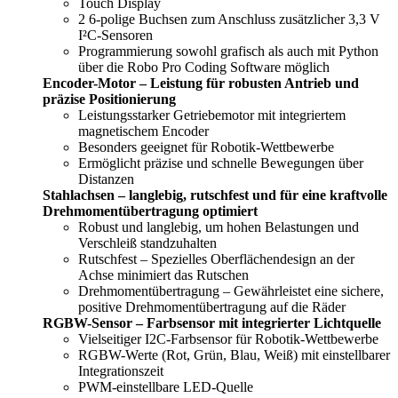
Touch Display
2 6-polige Buchsen zum Anschluss zusätzlicher 3,3 V
I²C-Sensoren
Programmierung sowohl grafisch als auch mit Python
über die Robo Pro Coding Software möglich
Encoder-Motor – Leistung für robusten Antrieb und
präzise Positionierung
Leistungsstarker Getriebemotor mit integriertem
magnetischem Encoder
Besonders geeignet für Robotik-Wettbewerbe
Ermöglicht präzise und schnelle Bewegungen über
Distanzen
Stahlachsen – langlebig, rutschfest und für eine kraftvolle
Drehmomentübertragung optimiert
Robust und langlebig, um hohen Belastungen und
Verschleiß standzuhalten
Rutschfest – Spezielles Oberflächendesign an der
Achse minimiert das Rutschen
Drehmomentübertragung – Gewährleistet eine sichere,
positive Drehmomentübertragung auf die Räder
RGBW-Sensor – Farbsensor mit integrierter Lichtquelle
Vielseitiger I2C-Farbsensor für Robotik-Wettbewerbe
RGBW-Werte (Rot, Grün, Blau, Weiß) mit einstellbarer
Integrationszeit
PWM-einstellbare LED-Quelle