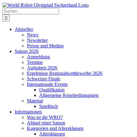
Zum
Inhalt
Suche
springen
nach:
Aktuelles
News
Newsletter
Presse und Medien
Saison 2026
Anmeldung
Termine
Aufgaben 2026
Ergebnisse Regionalwettbewerbe 2026
Schweizer Finale
Internationale Events
Qualifikation
Allgemeine Reisebedingungen
Material
Spieltisch
Informationen
Was ist die WRO?
Ablauf einer Saison
Kategorien und Altersklassen
Altersklassen