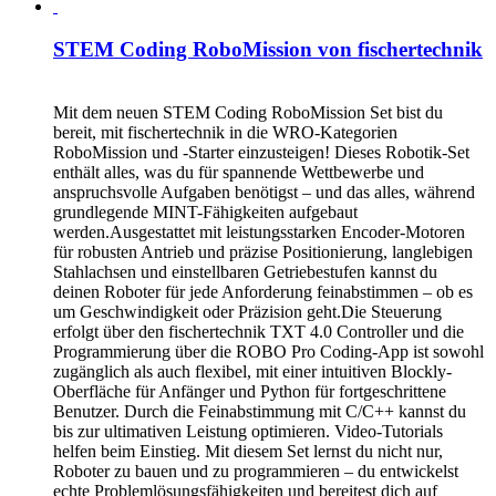
STEM Coding RoboMission von fischertechnik
CHF
499.00
Mit dem neuen STEM Coding RoboMission Set bist du
bereit, mit fischertechnik in die WRO-Kategorien
RoboMission und -Starter einzusteigen! Dieses Robotik-Set
enthält alles, was du für spannende Wettbewerbe und
anspruchsvolle Aufgaben benötigst – und das alles, während
grundlegende MINT-Fähigkeiten aufgebaut
werden.Ausgestattet mit leistungsstarken Encoder-Motoren
für robusten Antrieb und präzise Positionierung, langlebigen
Stahlachsen und einstellbaren Getriebestufen kannst du
deinen Roboter für jede Anforderung feinabstimmen – ob es
um Geschwindigkeit oder Präzision geht.Die Steuerung
erfolgt über den fischertechnik TXT 4.0 Controller und die
Programmierung über die ROBO Pro Coding-App ist sowohl
zugänglich als auch flexibel, mit einer intuitiven Blockly-
Oberfläche für Anfänger und Python für fortgeschrittene
Benutzer. Durch die Feinabstimmung mit C/C++ kannst du
bis zur ultimativen Leistung optimieren. Video-Tutorials
helfen beim Einstieg. Mit diesem Set lernst du nicht nur,
Roboter zu bauen und zu programmieren – du entwickelst
echte Problemlösungsfähigkeiten und bereitest dich auf