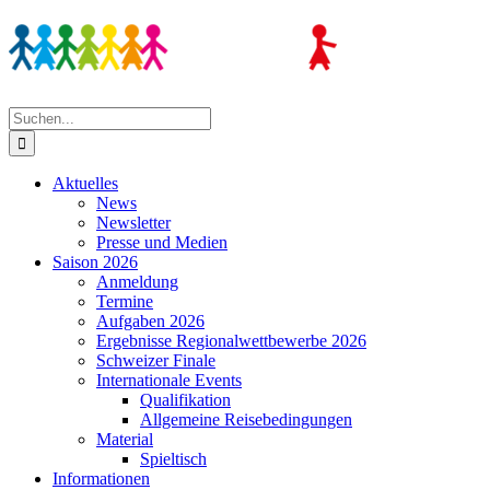
Zum
Inhalt
springen
Suche
nach:
Aktuelles
News
Newsletter
Presse und Medien
Saison 2026
Anmeldung
Termine
Aufgaben 2026
Ergebnisse Regionalwettbewerbe 2026
Schweizer Finale
Internationale Events
Qualifikation
Allgemeine Reisebedingungen
Material
Spieltisch
Informationen