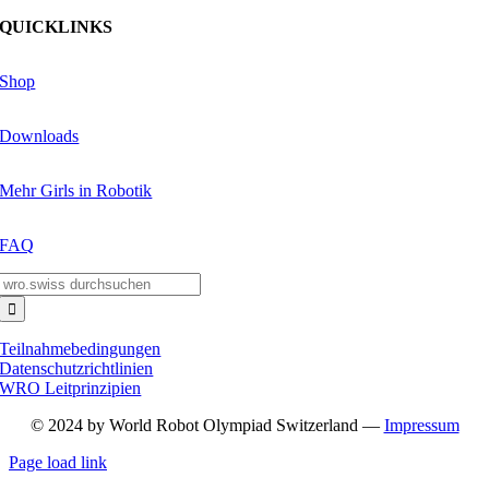
QUICKLINKS
Shop
Downloads
Mehr Girls in Robotik
FAQ
Suche
nach:
Teilnahmebedingungen
Datenschutzrichtlinien
WRO Leitprinzipien
© 2024 by World Robot Olympiad Switzerland —
Impressum
Page load link
Nach