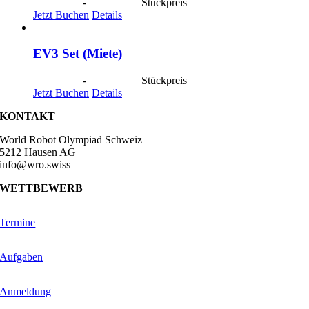
CHF
40.00
-
CHF
190.00
Stückpreis
Jetzt Buchen
Details
EV3 Set (Miete)
CHF
40.00
-
CHF
190.00
Stückpreis
Jetzt Buchen
Details
KONTAKT
World Robot Olympiad Schweiz
5212 Hausen AG
info@wro.swiss
WETTBEWERB
Termine
Aufgaben
Anmeldung