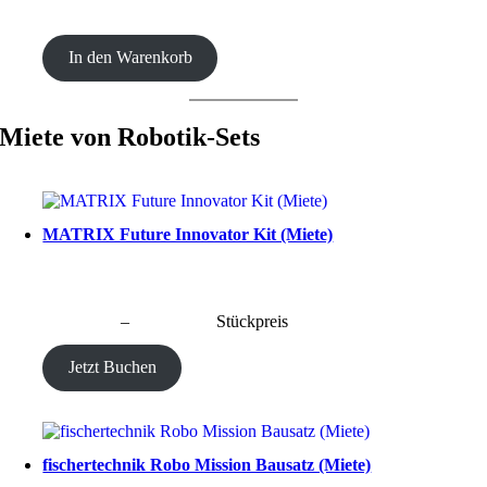
CHF
30.00
In den Warenkorb
Miete von Robotik-Sets
MATRIX Future Innovator Kit (Miete)
CHF
40.00
–
CHF
190.00
Stückpreis
Jetzt Buchen
fischertechnik Robo Mission Bausatz (Miete)