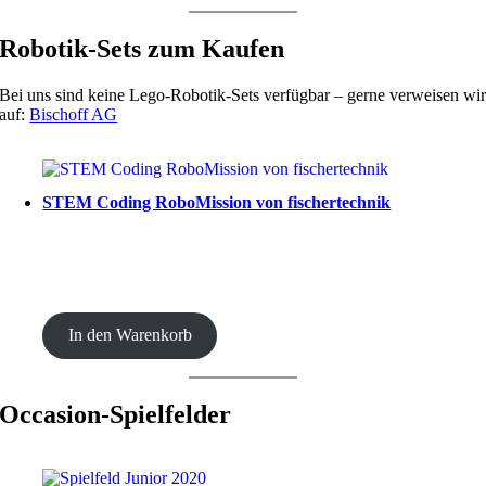
Robotik-Sets zum Kaufen
Bei uns sind keine Lego-Robotik-Sets verfügbar – gerne verweisen wi
auf:
Bischoff AG
STEM Coding RoboMission von fischertechnik
CHF
499.00
In den Warenkorb
Occasion-Spielfelder