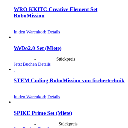
WRO KKITC Creative Element Set
RoboMission
CHF
53.00
In den Warenkorb
Details
WeDo2.0 Set (Miete)
CHF
20.00
-
CHF
80.00
Stückpreis
Jetzt Buchen
Details
STEM Coding RoboMission von fischertechnik
CHF
499.00
In den Warenkorb
Details
SPIKE Prime Set (Miete)
CHF
40.00
-
CHF
190.00
Stückpreis