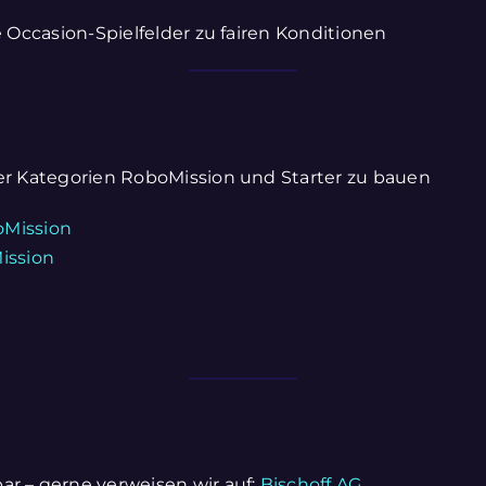
e Occasion-Spielfelder zu fairen Konditionen
der Kategorien RoboMission und Starter zu bauen
ission
ar – gerne verweisen wir auf:
Bischoff AG