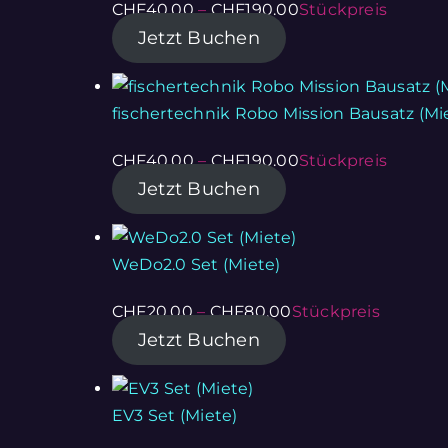
CHF
40.00
–
CHF
190.00
Stückpreis
Jetzt Buchen
fischertechnik Robo Mission Bausatz (Mi
CHF
40.00
–
CHF
190.00
Stückpreis
Jetzt Buchen
WeDo2.0 Set (Miete)
CHF
20.00
–
CHF
80.00
Stückpreis
Jetzt Buchen
EV3 Set (Miete)