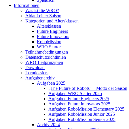
Spieltisch
Informationen
Was ist die WRO?
Ablauf einer Saison
Kategorien und Altersklassen
Altersklassen
Future Engineers
Future Innovators
RoboMission
WRO Starter
Teilnahmebedingungen
Datenschutzrichtlinien
WRO-Leitprinzipien
Download
Lerndossiers
Aufgabenarchiv
Aufgaben 2025
„The Future of Robots“ – Motto der Saison
Aufgaben WRO Starter 2025
Aufgaben Future Engineers 2025
Aufgaben Future Innovators 2025
Aufgaben RoboMission Elementary 2025
Aufgaben RoboMission Junior 2025
Aufgaben RoboMission Senior 2025
Archiv 2024