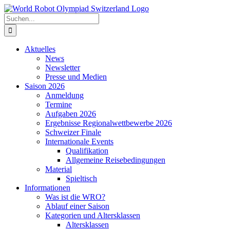
Zum
Inhalt
Suche
springen
nach:
Aktuelles
News
Newsletter
Presse und Medien
Saison 2026
Anmeldung
Termine
Aufgaben 2026
Ergebnisse Regionalwettbewerbe 2026
Schweizer Finale
Internationale Events
Qualifikation
Allgemeine Reisebedingungen
Material
Spieltisch
Informationen
Was ist die WRO?
Ablauf einer Saison
Kategorien und Altersklassen
Altersklassen