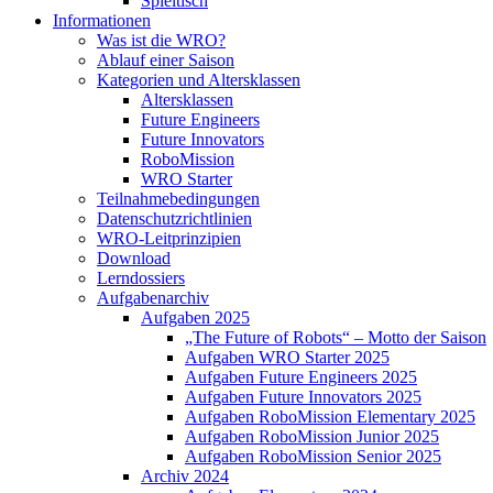
Spieltisch
Informationen
Was ist die WRO?
Ablauf einer Saison
Kategorien und Altersklassen
Altersklassen
Future Engineers
Future Innovators
RoboMission
WRO Starter
Teilnahmebedingungen
Datenschutzrichtlinien
WRO-Leitprinzipien
Download
Lerndossiers
Aufgabenarchiv
Aufgaben 2025
„The Future of Robots“ – Motto der Saison
Aufgaben WRO Starter 2025
Aufgaben Future Engineers 2025
Aufgaben Future Innovators 2025
Aufgaben RoboMission Elementary 2025
Aufgaben RoboMission Junior 2025
Aufgaben RoboMission Senior 2025
Archiv 2024