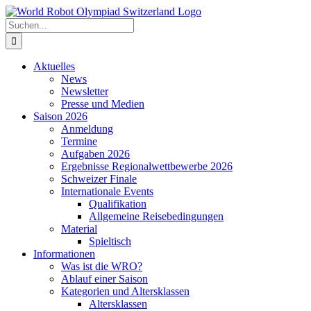
Zum
Inhalt
Suche
springen
nach:
Aktuelles
News
Newsletter
Presse und Medien
Saison 2026
Anmeldung
Termine
Aufgaben 2026
Ergebnisse Regionalwettbewerbe 2026
Schweizer Finale
Internationale Events
Qualifikation
Allgemeine Reisebedingungen
Material
Spieltisch
Informationen
Was ist die WRO?
Ablauf einer Saison
Kategorien und Altersklassen
Altersklassen