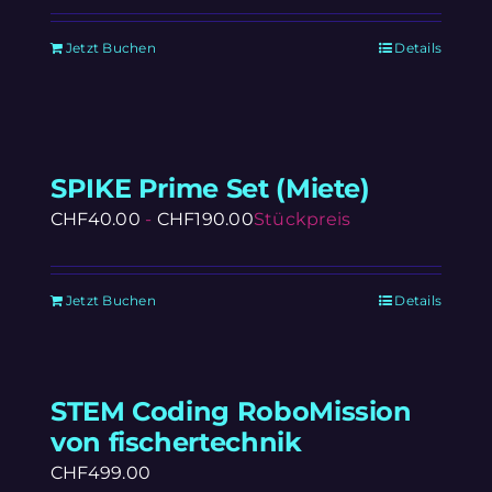
Jetzt Buchen
Details
SPIKE Prime Set (Miete)
CHF
40.00
-
CHF
190.00
Stückpreis
Jetzt Buchen
Details
STEM Coding RoboMission
von fischertechnik
CHF
499.00