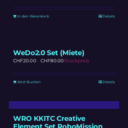
In den Warenkorb
Details
WeDo2.0 Set (Miete)
CHF
20.00
-
CHF
80.00
Stückpreis
Jetzt Buchen
Details
WRO KKITC Creative
Element Set RoboMission