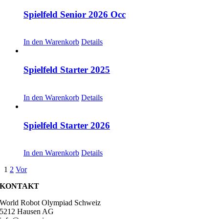
Spielfeld Senior 2026 Occ
CHF
30.00
In den Warenkorb
Details
Spielfeld Starter 2025
CHF
30.00
In den Warenkorb
Details
Spielfeld Starter 2026
CHF
30.00
In den Warenkorb
Details
1
2
Vor
KONTAKT
World Robot Olympiad Schweiz
5212 Hausen AG