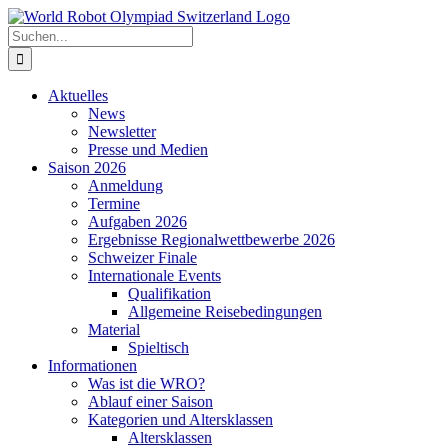
Zum
Inhalt
Suche
springen
nach:
Aktuelles
News
Newsletter
Presse und Medien
Saison 2026
Anmeldung
Termine
Aufgaben 2026
Ergebnisse Regionalwettbewerbe 2026
Schweizer Finale
Internationale Events
Qualifikation
Allgemeine Reisebedingungen
Material
Spieltisch
Informationen
Was ist die WRO?
Ablauf einer Saison
Kategorien und Altersklassen
Altersklassen