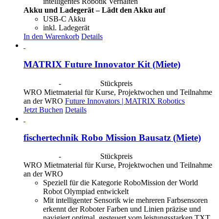
intelligentes Robotik Verhalten
Akku und Ladegerät – Lädt den Akku auf
USB-C Akku
inkl. Ladegerät
In den Warenkorb
Details
MATRIX Future Innovator Kit (Miete)
CHF
40.00
-
CHF
190.00
Stückpreis
WRO Mietmaterial für Kurse, Projektwochen und Teilnahme
an der WRO
Future Innovators | MATRIX Robotics
Jetzt Buchen
Details
fischertechnik Robo Mission Bausatz (Miete)
CHF
40.00
-
CHF
190.00
Stückpreis
WRO Mietmaterial für Kurse, Projektwochen und Teilnahme
an der WRO
Speziell für die Kategorie RoboMission der World
Robot Olympiad entwickelt
Mit intelligenter Sensorik wie mehreren Farbsensoren
erkennt der Roboter Farben und Linien präzise und
navigiert optimal, gesteuert vom leistungsstarken TXT