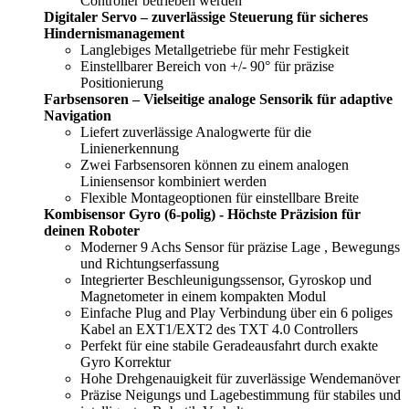
Controller betrieben werden
Digitaler Servo – zuverlässige Steuerung für sicheres
Hindernismanagement
Langlebiges Metallgetriebe für mehr Festigkeit
Einstellbarer Bereich von +/- 90° für präzise
Positionierung
Farbsensoren – Vielseitige analoge Sensorik für adaptive
Navigation
Liefert zuverlässige Analogwerte für die
Linienerkennung
Zwei Farbsensoren können zu einem analogen
Liniensensor kombiniert werden
Flexible Montageoptionen für einstellbare Breite
Kombisensor Gyro (6-polig) - Höchste Präzision für
deinen Roboter
Moderner 9 Achs Sensor für präzise Lage , Bewegungs
und Richtungserfassung
Integrierter Beschleunigungssensor, Gyroskop und
Magnetometer in einem kompakten Modul
Einfache Plug and Play Verbindung über ein 6 poliges
Kabel an EXT1/EXT2 des TXT 4.0 Controllers
Perfekt für eine stabile Geradeausfahrt durch exakte
Gyro Korrektur
Hohe Drehgenauigkeit für zuverlässige Wendemanöver
Präzise Neigungs und Lagebestimmung für stabiles und