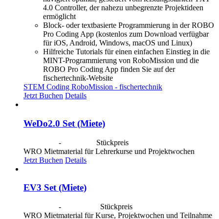
4.0 Controller, der nahezu unbegrenzte Projektideen
ermöglicht
Block- oder textbasierte Programmierung in der ROBO
Pro Coding App (kostenlos zum Download verfügbar
für iOS, Android, Windows, macOS und Linux)
Hilfreiche Tutorials für einen einfachen Einstieg in die
MINT-Programmierung von RoboMission und die
ROBO Pro Coding App finden Sie auf der
fischertechnik-Website
STEM Coding RoboMission - fischertechnik
Jetzt Buchen
Details
WeDo2.0 Set (Miete)
CHF
20.00
-
CHF
80.00
Stückpreis
WRO Mietmaterial für Lehrerkurse und Projektwochen
Jetzt Buchen
Details
EV3 Set (Miete)
CHF
40.00
-
CHF
190.00
Stückpreis
WRO Mietmaterial für Kurse, Projektwochen und Teilnahme