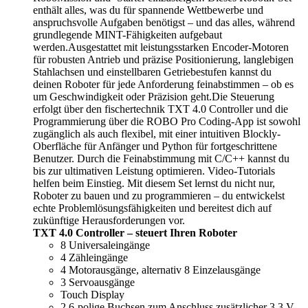
enthält alles, was du für spannende Wettbewerbe und
anspruchsvolle Aufgaben benötigst – und das alles, während
grundlegende MINT-Fähigkeiten aufgebaut
werden.Ausgestattet mit leistungsstarken Encoder-Motoren
für robusten Antrieb und präzise Positionierung, langlebigen
Stahlachsen und einstellbaren Getriebestufen kannst du
deinen Roboter für jede Anforderung feinabstimmen – ob es
um Geschwindigkeit oder Präzision geht.Die Steuerung
erfolgt über den fischertechnik TXT 4.0 Controller und die
Programmierung über die ROBO Pro Coding-App ist sowohl
zugänglich als auch flexibel, mit einer intuitiven Blockly-
Oberfläche für Anfänger und Python für fortgeschrittene
Benutzer. Durch die Feinabstimmung mit C/C++ kannst du
bis zur ultimativen Leistung optimieren. Video-Tutorials
helfen beim Einstieg. Mit diesem Set lernst du nicht nur,
Roboter zu bauen und zu programmieren – du entwickelst
echte Problemlösungsfähigkeiten und bereitest dich auf
zukünftige Herausforderungen vor.
TXT 4.0 Controller – steuert Ihren Roboter
8 Universaleingänge
4 Zähleingänge
4 Motorausgänge, alternativ 8 Einzelausgänge
3 Servoausgänge
Touch Display
2 6-polige Buchsen zum Anschluss zusätzlicher 3,3 V