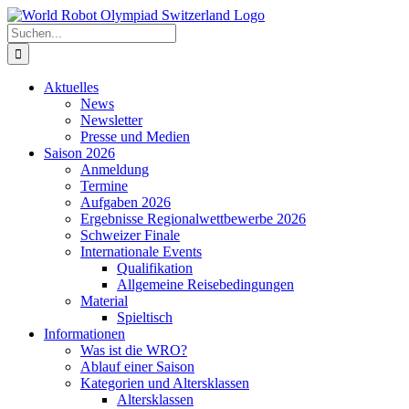
Zum
Inhalt
Suche
springen
nach:
Aktuelles
News
Newsletter
Presse und Medien
Saison 2026
Anmeldung
Termine
Aufgaben 2026
Ergebnisse Regionalwettbewerbe 2026
Schweizer Finale
Internationale Events
Qualifikation
Allgemeine Reisebedingungen
Material
Spieltisch
Informationen
Was ist die WRO?
Ablauf einer Saison
Kategorien und Altersklassen
Altersklassen