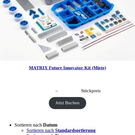
MATRIX Future Innovator Kit (Miete)
CHF
40.00
–
CHF
190.00
Stückpreis
Jetzt Buchen
Sortieren nach
Datum
Sortieren nach
Standardsortierung