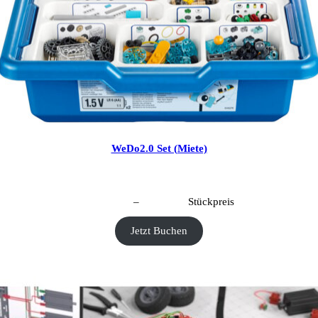
WeDo2.0 Set (Miete)
CHF
20.00
–
CHF
80.00
Stückpreis
Jetzt Buchen