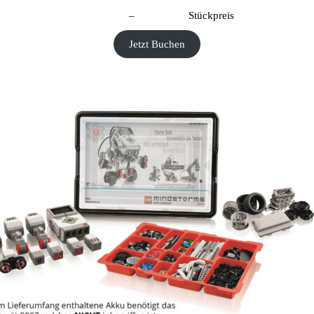
CHF
40.00
–
CHF
190.00
Stückpreis
Jetzt Buchen