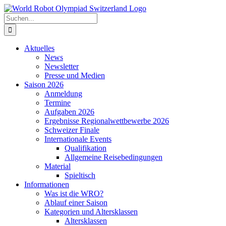
Zum
Inhalt
Suche
springen
nach:
Aktuelles
News
Newsletter
Presse und Medien
Saison 2026
Anmeldung
Termine
Aufgaben 2026
Ergebnisse Regionalwettbewerbe 2026
Schweizer Finale
Internationale Events
Qualifikation
Allgemeine Reisebedingungen
Material
Spieltisch
Informationen
Was ist die WRO?
Ablauf einer Saison
Kategorien und Altersklassen
Altersklassen