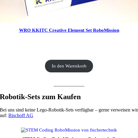
WRO KKITC Creative Element Set RoboMission
CHF
53.00
In den Warenkorb
Robotik-Sets zum Kaufen
Bei uns sind keine Lego-Robotik-Sets verfügbar – gerne verweisen wi
auf:
Bischoff AG