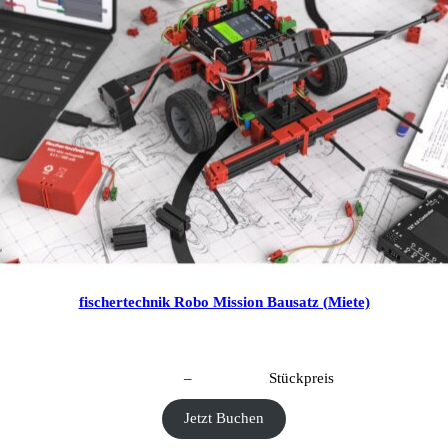
fischertechnik Robo Mission Bausatz (Miete)
CHF
40.00
–
CHF
190.00
Stückpreis
Jetzt Buchen