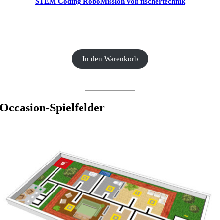
STEM Coding RoboMission von fischertechnik
CHF
499.00
In den Warenkorb
Occasion-Spielfelder