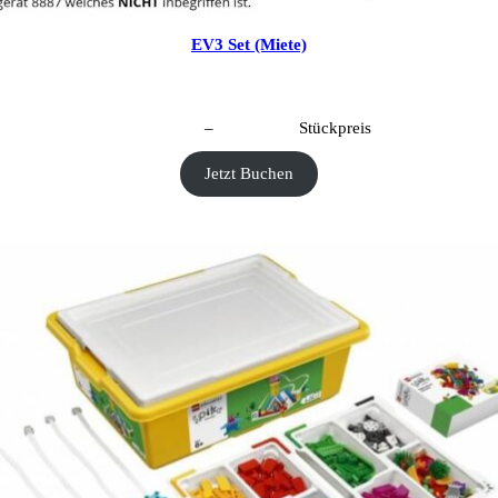
EV3 Set (Miete)
CHF
40.00
–
CHF
190.00
Stückpreis
Jetzt Buchen