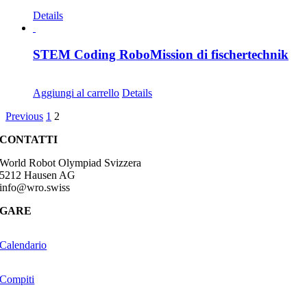
CHF
435.00
Details
STEM Coding RoboMission di fischertechnik
CHF
499.00
Aggiungi al carrello
Details
Previous
1
2
CONTATTI
World Robot Olympiad Svizzera
5212 Hausen AG
info@wro.swiss
GARE
Calendario
Compiti