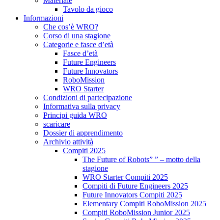
Materiale
Tavolo da gioco
Informazioni
Che cos’è WRO?
Corso di una stagione
Categorie e fasce d’età
Fasce d’età
Future Engineers
Future Innovators
RoboMission
WRO Starter
Condizioni di partecipazione
Informativa sulla privacy
Principi guida WRO
scaricare
Dossier di apprendimento
Archivio attività
Compiti 2025
The Future of Robots” ” – motto della
stagione
WRO Starter Compiti 2025
Compiti di Future Engineers 2025
Future Innovators Compiti 2025
Elementary Compiti RoboMission 2025
Compiti RoboMission Junior 2025