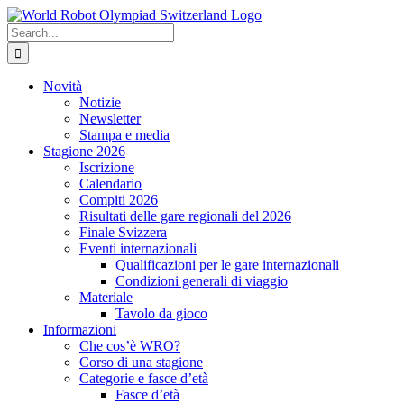
Skip
to
Search
content
for:
Novità
Notizie
Newsletter
Stampa e media
Stagione 2026
Iscrizione
Calendario
Compiti 2026
Risultati delle gare regionali del 2026
Finale Svizzera
Eventi internazionali
Qualificazioni per le gare internazionali
Condizioni generali di viaggio
Materiale
Tavolo da gioco
Informazioni
Che cos’è WRO?
Corso di una stagione
Categorie e fasce d’età
Fasce d’età