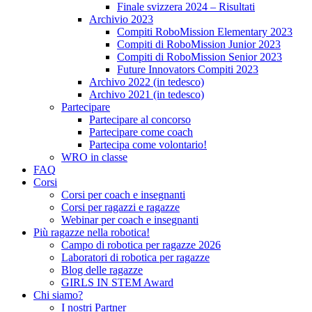
Finale svizzera 2024 – Risultati
Archivio 2023
Compiti RoboMission Elementary 2023
Compiti di RoboMission Junior 2023
Compiti di RoboMission Senior 2023
Future Innovators Compiti 2023
Archivo 2022 (in tedesco)
Archivo 2021 (in tedesco)
Partecipare
Partecipare al concorso
Partecipare come coach
Partecipa come volontario!
WRO in classe
FAQ
Corsi
Corsi per coach e insegnanti
Corsi per ragazzi e ragazze
Webinar per coach e insegnanti
Più ragazze nella robotica!
Campo di robotica per ragazze 2026
Laboratori di robotica per ragazze
Blog delle ragazze
GIRLS IN STEM Award
Chi siamo?
I nostri Partner