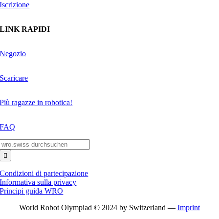
Iscrizione
LINK RAPIDI
Negozio
Scaricare
Più ragazze in robotica!
FAQ
Search
for:
Condizioni di partecipazione
Informativa sulla privacy
Principi guida WRO
World Robot Olympiad © 2024 by Switzerland —
Imprint