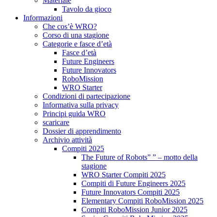
Materiale
Tavolo da gioco
Informazioni
Che cos’è WRO?
Corso di una stagione
Categorie e fasce d’età
Fasce d’età
Future Engineers
Future Innovators
RoboMission
WRO Starter
Condizioni di partecipazione
Informativa sulla privacy
Principi guida WRO
scaricare
Dossier di apprendimento
Archivio attività
Compiti 2025
The Future of Robots” ” – motto della
stagione
WRO Starter Compiti 2025
Compiti di Future Engineers 2025
Future Innovators Compiti 2025
Elementary Compiti RoboMission 2025
Compiti RoboMission Junior 2025