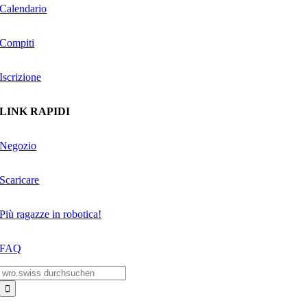
Calendario
Compiti
Iscrizione
LINK RAPIDI
Negozio
Scaricare
Più ragazze in robotica!
FAQ
Search
for: