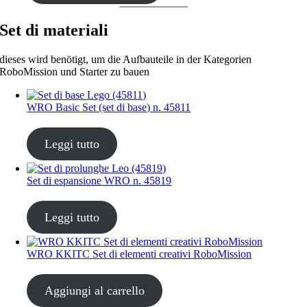
Set di materiali
dieses wird benötigt, um die Aufbauteile in der Kategorien
RoboMission und Starter zu bauen
WRO Basic Set (set di base) n. 45811
CHF
35.00
Leggi tutto
Set di espansione WRO n. 45819
CHF
35.00
Leggi tutto
WRO KKITC Set di elementi creativi RoboMission
CHF
45.00
Aggiungi al carrello