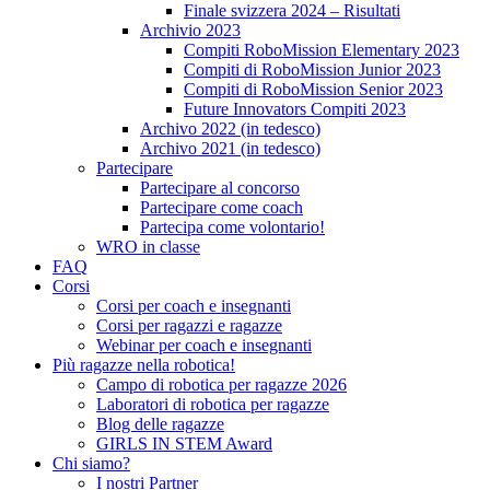
Finale svizzera 2024 – Risultati
Archivio 2023
Compiti RoboMission Elementary 2023
Compiti di RoboMission Junior 2023
Compiti di RoboMission Senior 2023
Future Innovators Compiti 2023
Archivo 2022 (in tedesco)
Archivo 2021 (in tedesco)
Partecipare
Partecipare al concorso
Partecipare come coach
Partecipa come volontario!
WRO in classe
FAQ
Corsi
Corsi per coach e insegnanti
Corsi per ragazzi e ragazze
Webinar per coach e insegnanti
Più ragazze nella robotica!
Campo di robotica per ragazze 2026
Laboratori di robotica per ragazze
Blog delle ragazze
GIRLS IN STEM Award
Chi siamo?
I nostri Partner