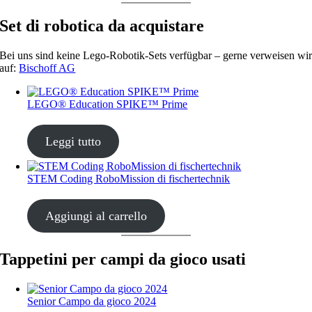
Set di robotica da acquistare
Bei uns sind keine Lego-Robotik-Sets verfügbar – gerne verweisen wi
auf:
Bischoff AG
LEGO® Education SPIKE™ Prime
CHF
435.00
Leggi tutto
STEM Coding RoboMission di fischertechnik
CHF
499.00
Aggiungi al carrello
Tappetini per campi da gioco usati
Senior Campo da gioco 2024