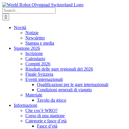
Skip
to
Search
content
for:
Novità
Notizie
Newsletter
Stampa e media
Stagione 2026
Iscrizione
Calendario
Compiti 2026
Risultati delle gare regionali del 2026
Finale Svizzera
Eventi internazionali
Qualificazioni per le gare internazionali
Condizioni generali di viaggio
Materiale
Tavolo da gioco
Informazioni
Che cos’è WRO?
Corso di una stagione
Categorie e fasce d’età
Fasce d’età