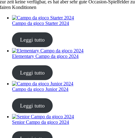
zur zeit keine verfügbar, es hat aber sehr gute Occasion-Spielfelder zu
fairen Konditionen
Campo da gioco Starter 2024
CHF
68.00
Leggi tutto
Elementary Campo da gioco 2024
CHF
68.00
Leggi tutto
Campo da gioco Junior 2024
CHF
68.00
Leggi tutto
Senior Campo da gioco 2024
CHF
68.00