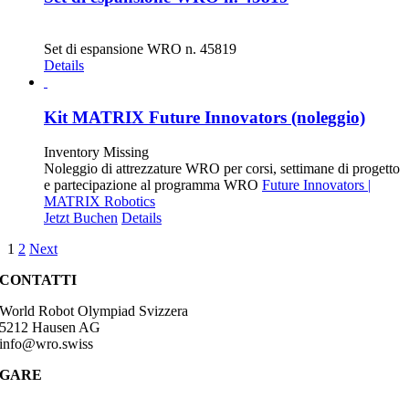
CHF
35.00
Set di espansione WRO n. 45819
Details
Kit MATRIX Future Innovators (noleggio)
Inventory Missing
Noleggio di attrezzature WRO per corsi, settimane di progetto
e partecipazione al programma WRO
Future Innovators |
MATRIX Robotics
Jetzt Buchen
Details
1
2
Next
CONTATTI
World Robot Olympiad Svizzera
5212 Hausen AG
info@wro.swiss
GARE