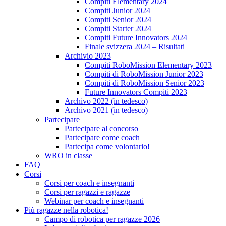
Compiti Elementary 2024
Compiti Junior 2024
Compiti Senior 2024
Compiti Starter 2024
Compiti Future Innovators 2024
Finale svizzera 2024 – Risultati
Archivio 2023
Compiti RoboMission Elementary 2023
Compiti di RoboMission Junior 2023
Compiti di RoboMission Senior 2023
Future Innovators Compiti 2023
Archivo 2022 (in tedesco)
Archivo 2021 (in tedesco)
Partecipare
Partecipare al concorso
Partecipare come coach
Partecipa come volontario!
WRO in classe
FAQ
Corsi
Corsi per coach e insegnanti
Corsi per ragazzi e ragazze
Webinar per coach e insegnanti
Più ragazze nella robotica!
Campo di robotica per ragazze 2026