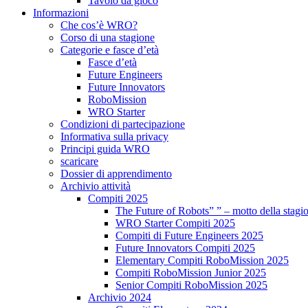
Tavolo da gioco
Informazioni
Che cos’è WRO?
Corso di una stagione
Categorie e fasce d’età
Fasce d’età
Future Engineers
Future Innovators
RoboMission
WRO Starter
Condizioni di partecipazione
Informativa sulla privacy
Principi guida WRO
scaricare
Dossier di apprendimento
Archivio attività
Compiti 2025
The Future of Robots” ” – motto della stagi
WRO Starter Compiti 2025
Compiti di Future Engineers 2025
Future Innovators Compiti 2025
Elementary Compiti RoboMission 2025
Compiti RoboMission Junior 2025
Senior Compiti RoboMission 2025
Archivio 2024