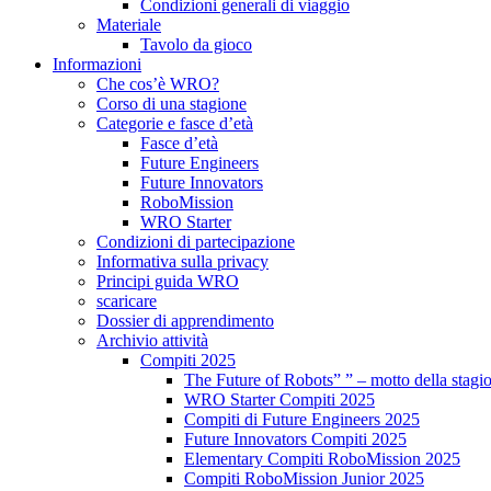
Condizioni generali di viaggio
Materiale
Tavolo da gioco
Informazioni
Che cos’è WRO?
Corso di una stagione
Categorie e fasce d’età
Fasce d’età
Future Engineers
Future Innovators
RoboMission
WRO Starter
Condizioni di partecipazione
Informativa sulla privacy
Principi guida WRO
scaricare
Dossier di apprendimento
Archivio attività
Compiti 2025
The Future of Robots” ” – motto della stagi
WRO Starter Compiti 2025
Compiti di Future Engineers 2025
Future Innovators Compiti 2025
Elementary Compiti RoboMission 2025
Compiti RoboMission Junior 2025