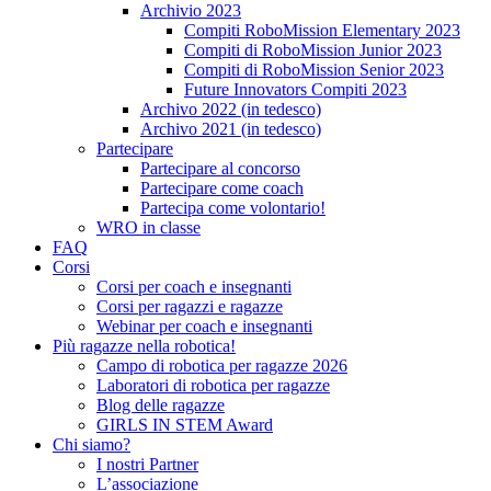
Archivio 2023
Compiti RoboMission Elementary 2023
Compiti di RoboMission Junior 2023
Compiti di RoboMission Senior 2023
Future Innovators Compiti 2023
Archivo 2022 (in tedesco)
Archivo 2021 (in tedesco)
Partecipare
Partecipare al concorso
Partecipare come coach
Partecipa come volontario!
WRO in classe
FAQ
Corsi
Corsi per coach e insegnanti
Corsi per ragazzi e ragazze
Webinar per coach e insegnanti
Più ragazze nella robotica!
Campo di robotica per ragazze 2026
Laboratori di robotica per ragazze
Blog delle ragazze
GIRLS IN STEM Award
Chi siamo?
I nostri Partner
L’associazione