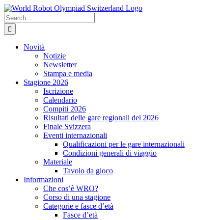
Skip
to
Search
content
for:
Novità
Notizie
Newsletter
Stampa e media
Stagione 2026
Iscrizione
Calendario
Compiti 2026
Risultati delle gare regionali del 2026
Finale Svizzera
Eventi internazionali
Qualificazioni per le gare internazionali
Condizioni generali di viaggio
Materiale
Tavolo da gioco
Informazioni
Che cos’è WRO?
Corso di una stagione
Categorie e fasce d’età
Fasce d’età