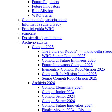
Future Engineers
Future Innovators
RoboMission
WRO Starter
Condizioni di partecipazione
Informativa sulla privacy
Principi guida WRO
scaricare
Dossier di apprendimento
Archivio attività
Compiti 2025
The Future of Robots” ” – motto della stagi
WRO Starter Compiti 2025
Compiti di Future Engineers 2025
Future Innovators Compiti 2025
Elementary Compiti RoboMission 2025
Compiti RoboMission Junior 2025
Senior Compiti RoboMission 2025
Archivio 2024
Compiti Elementary 2024
Compiti Junior 2024
Compiti Senior 2024
Compiti Starter 2024
Compiti Future Innovators 2024
Finale svizzera 2024 – Risultati