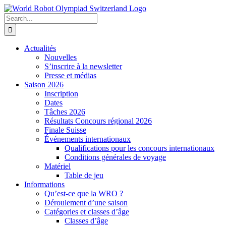
Skip
to
Search
content
for:
Actualités
Nouvelles
S’inscrire à la newsletter
Presse et médias
Saison 2026
Inscription
Dates
Tâches 2026
Résultats Concours régional 2026
Finale Suisse
Événements internationaux
Qualifications pour les concours internationaux
Conditions générales de voyage
Matériel
Table de jeu
Informations
Qu’est-ce que la WRO ?
Déroulement d’une saison
Catégories et classes d’âge
Classes d’âge