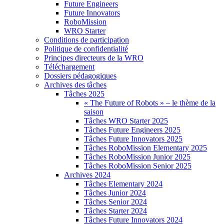
Future Engineers
Future Innovators
RoboMission
WRO Starter
Conditions de participation
Politique de confidentialité
Principes directeurs de la WRO
Téléchargement
Dossiers pédagogiques
Archives des tâches
Tâches 2025
« The Future of Robots » – le thème de la
saison
Tâches WRO Starter 2025
Tâches Future Engineers 2025
Tâches Future Innovators 2025
Tâches RoboMission Elementary 2025
Tâches RoboMission Junior 2025
Tâches RoboMission Senior 2025
Archives 2024
Tâches Elementary 2024
Tâches Junior 2024
Tâches Senior 2024
Tâches Starter 2024
Tâches Future Innovators 2024