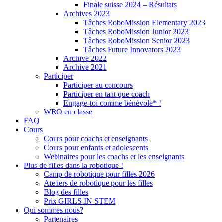
Finale suisse 2024 – Résultats
Archives 2023
Tâches RoboMission Elementary 2023
Tâches RoboMission Junior 2023
Tâches RoboMission Senior 2023
Tâches Future Innovators 2023
Archive 2022
Archive 2021
Participer
Participer au concours
Participer en tant que coach
Engage-toi comme bénévole* !
WRO en classe
FAQ
Cours
Cours pour coachs et enseignants
Cours pour enfants et adolescents
Webinaires pour les coachs et les enseignants
Plus de filles dans la robotique !
Camp de robotique pour filles 2026
Ateliers de robotique pour les filles
Blog des filles
Prix GIRLS IN STEM
Qui sommes nous?
Partenaires