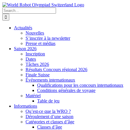
Skip
to
Search
content
for:
Actualités
Nouvelles
S’inscrire à la newsletter
Presse et médias
Saison 2026
Inscription
Dates
Tâches 2026
Résultats Concours régional 2026
Finale Suisse
Événements internationaux
Qualifications pour les concours internationaux
Conditions générales de voyage
Matériel
Table de jeu
Informations
Qu’est-ce que la WRO ?
Déroulement d’une saison
Catégories et classes d’âge
Classes d’âge