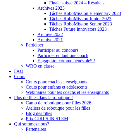
Finale suisse 2024 – Résultats
Archives 2023
Tâches RoboMission Elementary 2023
Tâches RoboMission Junior 2023
Tâches RoboMission Senior 2023
Tâches Future Innovators 2023
Archive 2022
Archive 2021
Participer
Participer au concours
Participer en tant que coach
Engage-toi comme bénévole* !
WRO en classe
FAQ
Cours
Cours pour coachs et enseignants
Cours pour enfants et adolescents
Webinaires pour les coachs et les enseignants
Plus de filles dans la robotique !
Camp de robotique pour filles 2026
Ateliers de robotique pour les filles
Blog des filles
Prix GIRLS IN STEM
Qui sommes nous?
Partenaires