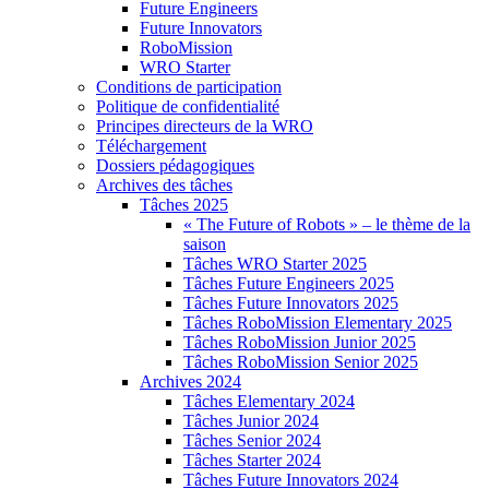
Future Engineers
Future Innovators
RoboMission
WRO Starter
Conditions de participation
Politique de confidentialité
Principes directeurs de la WRO
Téléchargement
Dossiers pédagogiques
Archives des tâches
Tâches 2025
« The Future of Robots » – le thème de la
saison
Tâches WRO Starter 2025
Tâches Future Engineers 2025
Tâches Future Innovators 2025
Tâches RoboMission Elementary 2025
Tâches RoboMission Junior 2025
Tâches RoboMission Senior 2025
Archives 2024
Tâches Elementary 2024
Tâches Junior 2024
Tâches Senior 2024
Tâches Starter 2024
Tâches Future Innovators 2024