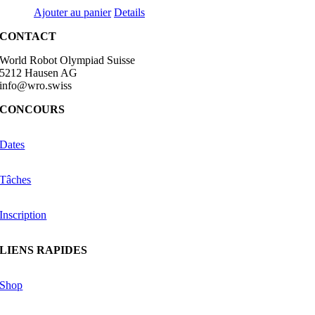
Ajouter au panier
Details
CONTACT
World Robot Olympiad Suisse
5212 Hausen AG
info@wro.swiss
CONCOURS
Dates
Tâches
Inscription
LIENS RAPIDES
Shop