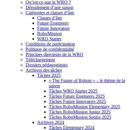
Qu’est-ce que la WRO ?
Déroulement d’une saison
Catégories et classes d’âge
Classes d’âge
Future Engineers
Future Innovators
RoboMission
WRO Starter
Conditions de participation
Politique de confidentialité
Principes directeurs de la WRO
Téléchargement
Dossiers pédagogiques
Archives des tâches
Tâches 2025
« The Future of Robots » – le thème de la
saison
Tâches WRO Starter 2025
Tâches Future Engineers 2025
Tâches Future Innovators 2025
Tâches RoboMission Elementary 2025
Tâches RoboMission Junior 2025
Tâches RoboMission Senior 2025
Archives 2024
Tâches Elementary 2024