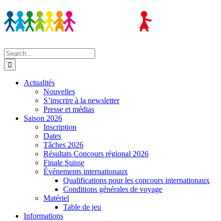
Skip
to
content
Search
for:
Actualités
Nouvelles
S’inscrire à la newsletter
Presse et médias
Saison 2026
Inscription
Dates
Tâches 2026
Résultats Concours régional 2026
Finale Suisse
Événements internationaux
Qualifications pour les concours internationaux
Conditions générales de voyage
Matériel
Table de jeu
Informations