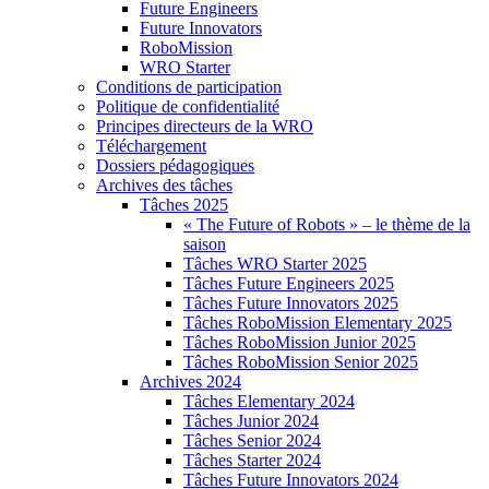
Future Engineers
Future Innovators
RoboMission
WRO Starter
Conditions de participation
Politique de confidentialité
Principes directeurs de la WRO
Téléchargement
Dossiers pédagogiques
Archives des tâches
Tâches 2025
« The Future of Robots » – le thème de la
saison
Tâches WRO Starter 2025
Tâches Future Engineers 2025
Tâches Future Innovators 2025
Tâches RoboMission Elementary 2025
Tâches RoboMission Junior 2025
Tâches RoboMission Senior 2025
Archives 2024
Tâches Elementary 2024
Tâches Junior 2024
Tâches Senior 2024
Tâches Starter 2024
Tâches Future Innovators 2024