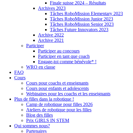
Finale suisse 2024 – Résultats
Archives 2023
Tâches RoboMission Elementary 2023
Tâches RoboMission Junior 2023
Tâches RoboMission Senior 2023
Tâches Future Innovators 2023
Archive 2022
Archive 2021
Participer
Participer au concours
Participer en tant que coach
Engage-toi comme bénévole* !
WRO en classe
FAQ
Cours
Cours pour coachs et enseignants
Cours pour enfants et adolescents
Webinaires pour les coachs et les enseignants
Plus de filles dans la robotique !
Camp de robotique pour filles 2026
Ateliers de robotique pour les filles
Blog des filles
Prix GIRLS IN STEM
Qui sommes nous?
Partenaires