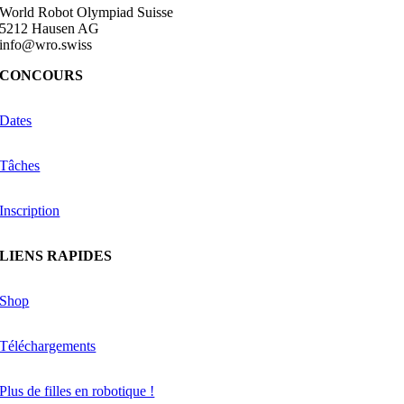
World Robot Olympiad Suisse
5212 Hausen AG
info@wro.swiss
CONCOURS
Dates
Tâches
Inscription
LIENS RAPIDES
Shop
Téléchargements
Plus de filles en robotique !