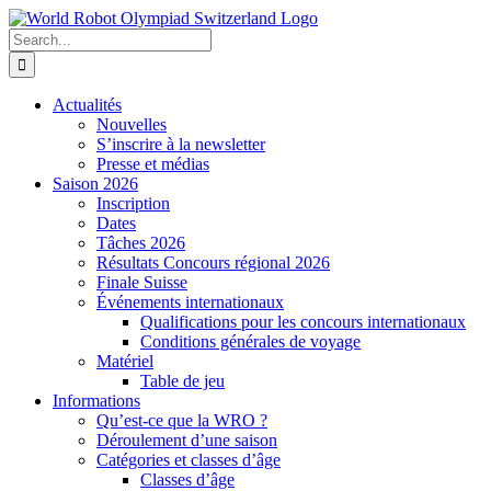
Skip
to
Search
content
for:
Actualités
Nouvelles
S’inscrire à la newsletter
Presse et médias
Saison 2026
Inscription
Dates
Tâches 2026
Résultats Concours régional 2026
Finale Suisse
Événements internationaux
Qualifications pour les concours internationaux
Conditions générales de voyage
Matériel
Table de jeu
Informations
Qu’est-ce que la WRO ?
Déroulement d’une saison
Catégories et classes d’âge
Classes d’âge