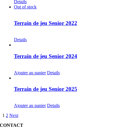
Details
Out of stock
Terrain de jeu Senior 2022
CHF
30.00
Details
Terrain de jeu Senior 2024
CHF
20.00
Ajouter au panier
Details
Terrain de jeu Senior 2025
CHF
30.00
Ajouter au panier
Details
1
2
Next
CONTACT