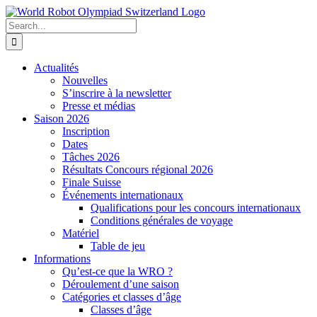
Skip
to
Search
content
for:
Actualités
Nouvelles
S’inscrire à la newsletter
Presse et médias
Saison 2026
Inscription
Dates
Tâches 2026
Résultats Concours régional 2026
Finale Suisse
Événements internationaux
Qualifications pour les concours internationaux
Conditions générales de voyage
Matériel
Table de jeu
Informations
Qu’est-ce que la WRO ?
Déroulement d’une saison
Catégories et classes d’âge
Classes d’âge