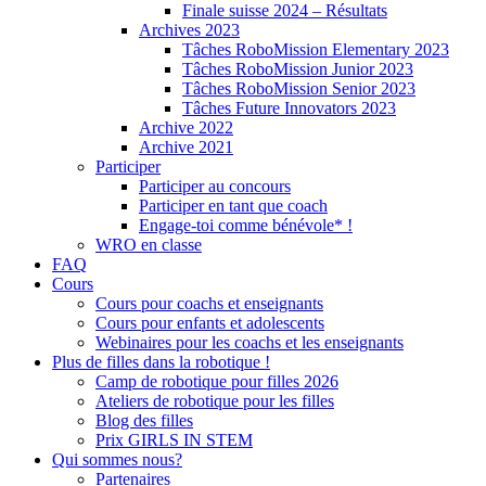
Finale suisse 2024 – Résultats
Archives 2023
Tâches RoboMission Elementary 2023
Tâches RoboMission Junior 2023
Tâches RoboMission Senior 2023
Tâches Future Innovators 2023
Archive 2022
Archive 2021
Participer
Participer au concours
Participer en tant que coach
Engage-toi comme bénévole* !
WRO en classe
FAQ
Cours
Cours pour coachs et enseignants
Cours pour enfants et adolescents
Webinaires pour les coachs et les enseignants
Plus de filles dans la robotique !
Camp de robotique pour filles 2026
Ateliers de robotique pour les filles
Blog des filles
Prix GIRLS IN STEM
Qui sommes nous?
Partenaires