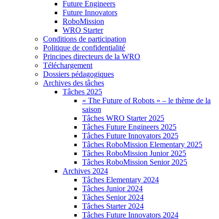
Future Engineers
Future Innovators
RoboMission
WRO Starter
Conditions de participation
Politique de confidentialité
Principes directeurs de la WRO
Téléchargement
Dossiers pédagogiques
Archives des tâches
Tâches 2025
« The Future of Robots » – le thème de la
saison
Tâches WRO Starter 2025
Tâches Future Engineers 2025
Tâches Future Innovators 2025
Tâches RoboMission Elementary 2025
Tâches RoboMission Junior 2025
Tâches RoboMission Senior 2025
Archives 2024
Tâches Elementary 2024
Tâches Junior 2024
Tâches Senior 2024
Tâches Starter 2024
Tâches Future Innovators 2024