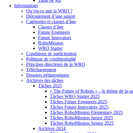
Table de jeu
Informations
Qu’est-ce que la WRO ?
Déroulement d’une saison
Catégories et classes d’âge
Classes d’âge
Future Engineers
Future Innovators
RoboMission
WRO Starter
Conditions de participation
Politique de confidentialité
Principes directeurs de la WRO
Téléchargement
Dossiers pédagogiques
Archives des tâches
Tâches 2025
« The Future of Robots » – le thème de la s
Tâches WRO Starter 2025
Tâches Future Engineers 2025
Tâches Future Innovators 2025
Tâches RoboMission Elementary 2025
Tâches RoboMission Junior 2025
Tâches RoboMission Senior 2025
Archives 2024