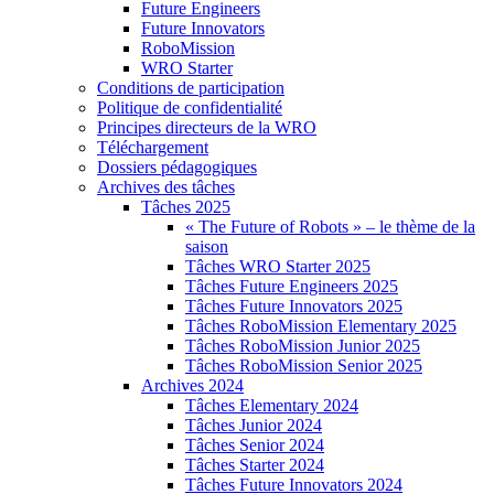
Future Engineers
Future Innovators
RoboMission
WRO Starter
Conditions de participation
Politique de confidentialité
Principes directeurs de la WRO
Téléchargement
Dossiers pédagogiques
Archives des tâches
Tâches 2025
« The Future of Robots » – le thème de la
saison
Tâches WRO Starter 2025
Tâches Future Engineers 2025
Tâches Future Innovators 2025
Tâches RoboMission Elementary 2025
Tâches RoboMission Junior 2025
Tâches RoboMission Senior 2025
Archives 2024
Tâches Elementary 2024
Tâches Junior 2024
Tâches Senior 2024
Tâches Starter 2024
Tâches Future Innovators 2024