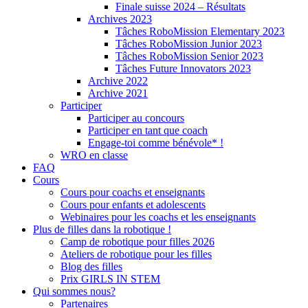
Finale suisse 2024 – Résultats
Archives 2023
Tâches RoboMission Elementary 2023
Tâches RoboMission Junior 2023
Tâches RoboMission Senior 2023
Tâches Future Innovators 2023
Archive 2022
Archive 2021
Participer
Participer au concours
Participer en tant que coach
Engage-toi comme bénévole* !
WRO en classe
FAQ
Cours
Cours pour coachs et enseignants
Cours pour enfants et adolescents
Webinaires pour les coachs et les enseignants
Plus de filles dans la robotique !
Camp de robotique pour filles 2026
Ateliers de robotique pour les filles
Blog des filles
Prix GIRLS IN STEM
Qui sommes nous?
Partenaires