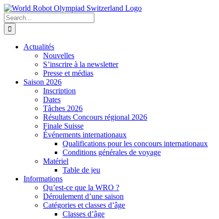
Skip
to
Search
content
for:
Actualités
Nouvelles
S’inscrire à la newsletter
Presse et médias
Saison 2026
Inscription
Dates
Tâches 2026
Résultats Concours régional 2026
Finale Suisse
Événements internationaux
Qualifications pour les concours internationaux
Conditions générales de voyage
Matériel
Table de jeu
Informations
Qu’est-ce que la WRO ?
Déroulement d’une saison
Catégories et classes d’âge
Classes d’âge