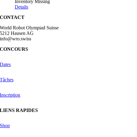
Inventory Missing
Details
CONTACT
World Robot Olympiad Suisse
5212 Hausen AG
info@wro.swiss
CONCOURS
Dates
Tâches
Inscription
LIENS RAPIDES
Shop