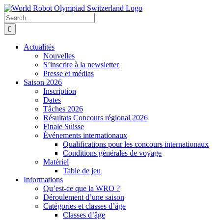
Skip
to
Search
content
for:
Actualités
Nouvelles
S’inscrire à la newsletter
Presse et médias
Saison 2026
Inscription
Dates
Tâches 2026
Résultats Concours régional 2026
Finale Suisse
Événements internationaux
Qualifications pour les concours internationaux
Conditions générales de voyage
Matériel
Table de jeu
Informations
Qu’est-ce que la WRO ?
Déroulement d’une saison
Catégories et classes d’âge
Classes d’âge