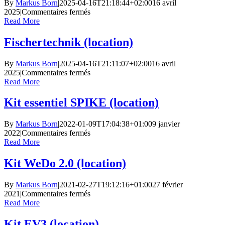
By
Markus Born
|
2025-04-16T21:18:44+02:00
16 avril
sur
2025
|
Commentaires fermés
Matrice
Read More
(location)
Fischertechnik (location)
By
Markus Born
|
2025-04-16T21:11:07+02:00
16 avril
sur
2025
|
Commentaires fermés
Fischertechnik
Read More
(location)
Kit essentiel SPIKE (location)
By
Markus Born
|
2022-01-09T17:04:38+01:00
9 janvier
sur
2022
|
Commentaires fermés
Kit
Read More
essentiel
SPIKE
Kit WeDo 2.0 (location)
(location)
By
Markus Born
|
2021-02-27T19:12:16+01:00
27 février
sur
2021
|
Commentaires fermés
Kit
Read More
WeDo
2.0
Kit EV3 (location)