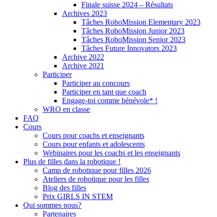
Finale suisse 2024 – Résultats
Archives 2023
Tâches RoboMission Elementary 2023
Tâches RoboMission Junior 2023
Tâches RoboMission Senior 2023
Tâches Future Innovators 2023
Archive 2022
Archive 2021
Participer
Participer au concours
Participer en tant que coach
Engage-toi comme bénévole* !
WRO en classe
FAQ
Cours
Cours pour coachs et enseignants
Cours pour enfants et adolescents
Webinaires pour les coachs et les enseignants
Plus de filles dans la robotique !
Camp de robotique pour filles 2026
Ateliers de robotique pour les filles
Blog des filles
Prix GIRLS IN STEM
Qui sommes nous?
Partenaires