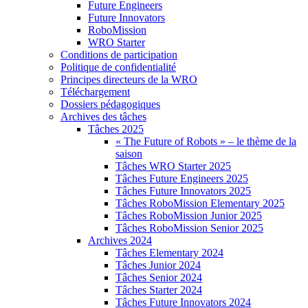
Future Engineers
Future Innovators
RoboMission
WRO Starter
Conditions de participation
Politique de confidentialité
Principes directeurs de la WRO
Téléchargement
Dossiers pédagogiques
Archives des tâches
Tâches 2025
« The Future of Robots » – le thème de la
saison
Tâches WRO Starter 2025
Tâches Future Engineers 2025
Tâches Future Innovators 2025
Tâches RoboMission Elementary 2025
Tâches RoboMission Junior 2025
Tâches RoboMission Senior 2025
Archives 2024
Tâches Elementary 2024
Tâches Junior 2024
Tâches Senior 2024
Tâches Starter 2024
Tâches Future Innovators 2024