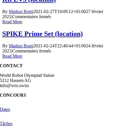
(location)
By
Markus Born
|
2021-02-27T19:09:12+01:00
27 février
sur
2021
|
Commentaires fermés
Kit
Read More
EV3
(location)
SPIKE Prime Set (location)
By
Markus Born
|
2021-02-24T22:40:44+01:00
24 février
sur
2021
|
Commentaires fermés
SPIKE
Read More
Prime
CONTACT
Set
(location)
World Robot Olympiad Suisse
5212 Hausen AG
info@wro.swiss
CONCOURS
Dates
Tâches