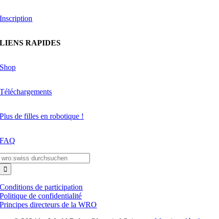
Inscription
LIENS RAPIDES
Shop
Téléchargements
Plus de filles en robotique !
FAQ
Search
for:
Conditions de participation
Politique de confidentialité
Principes directeurs de la WRO