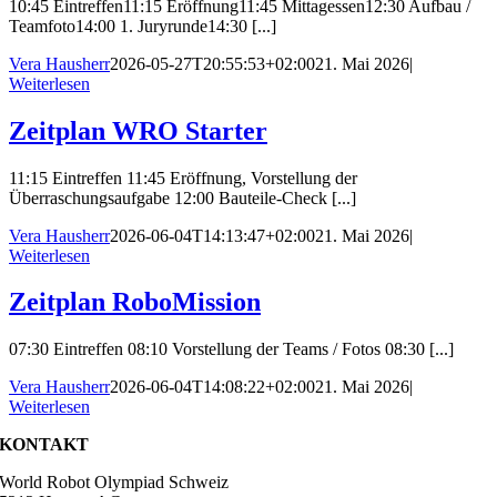
10:45 Eintreffen11:15 Eröffnung11:45 Mittagessen12:30 Aufbau /
Teamfoto14:00 1. Juryrunde14:30 [...]
Vera Hausherr
2026-05-27T20:55:53+02:00
21. Mai 2026
|
Weiterlesen
Zeitplan WRO Starter
11:15 Eintreffen 11:45 Eröffnung, Vorstellung der
Überraschungsaufgabe 12:00 Bauteile-Check [...]
Vera Hausherr
2026-06-04T14:13:47+02:00
21. Mai 2026
|
Weiterlesen
Zeitplan RoboMission
07:30 Eintreffen 08:10 Vorstellung der Teams / Fotos 08:30 [...]
Vera Hausherr
2026-06-04T14:08:22+02:00
21. Mai 2026
|
Weiterlesen
KONTAKT
World Robot Olympiad Schweiz