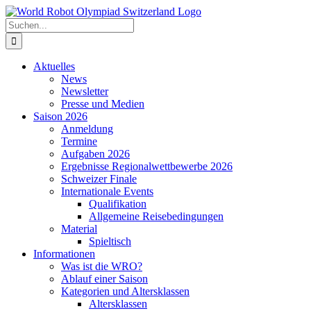
Zum
Inhalt
Suche
springen
nach:
Aktuelles
News
Newsletter
Presse und Medien
Saison 2026
Anmeldung
Termine
Aufgaben 2026
Ergebnisse Regionalwettbewerbe 2026
Schweizer Finale
Internationale Events
Qualifikation
Allgemeine Reisebedingungen
Material
Spieltisch
Informationen
Was ist die WRO?
Ablauf einer Saison
Kategorien und Altersklassen
Altersklassen