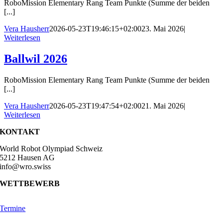
RoboMission Elementary Rang Team Punkte (Summe der beiden
[...]
Vera Hausherr
2026-05-23T19:46:15+02:00
23. Mai 2026
|
Weiterlesen
Ballwil 2026
RoboMission Elementary Rang Team Punkte (Summe der beiden
[...]
Vera Hausherr
2026-05-23T19:47:54+02:00
21. Mai 2026
|
Weiterlesen
KONTAKT
World Robot Olympiad Schweiz
5212 Hausen AG
info@wro.swiss
WETTBEWERB
Termine