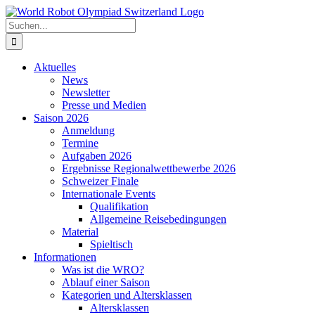
Zum
Inhalt
Suche
springen
nach:
Aktuelles
News
Newsletter
Presse und Medien
Saison 2026
Anmeldung
Termine
Aufgaben 2026
Ergebnisse Regionalwettbewerbe 2026
Schweizer Finale
Internationale Events
Qualifikation
Allgemeine Reisebedingungen
Material
Spieltisch
Informationen
Was ist die WRO?
Ablauf einer Saison
Kategorien und Altersklassen
Altersklassen