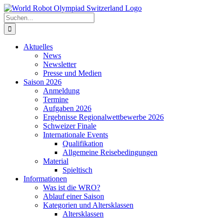
Zum
Inhalt
Suche
springen
nach:
Aktuelles
News
Newsletter
Presse und Medien
Saison 2026
Anmeldung
Termine
Aufgaben 2026
Ergebnisse Regionalwettbewerbe 2026
Schweizer Finale
Internationale Events
Qualifikation
Allgemeine Reisebedingungen
Material
Spieltisch
Informationen
Was ist die WRO?
Ablauf einer Saison
Kategorien und Altersklassen
Altersklassen