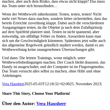
machen, aber auch dem Risiko, dass etwas nicht klappt? Das muss
das Team unter sich herausfinden…
Wenn der Wettbewerb näherkommt: Testen, testen, testen! Nicht
mehr viel Neues dazu machen, sondern lieber sicherstellen, dass das
bereits Erreichte zuverlässig klappt. Dabei auch die verschiedenen
Ausgangslagen testen, da die Objekte ja nach dem Zufallsprinzip
auf dem Spielfeld platziert sind. Testen ist nicht spannend, aber
notwendig, um allfällige Fehler zu finden. Ausserdem kann man
sich um die Geschwindigkeit kümmern. Spätestens jetzt sollte auch
das allgemeine Regelwerk gründlich studiert werden, damit es am
Wettbewerbstag keine unangenehmen Überraschungen gibt.
Und dann: Die letzten Trainings, wenn möglich, unter
Wettbewerbsbedingungen machen. Der Coach bleibt draussen, das
Handy ist ausgeschaltet, und der Computer ist im Flugzeugmodus.
Das Team versucht alles selbst zu machen, ohne Hilfe und ohne
Anleitungen.
Vera Hausherr
2025-05-03T12:18:32+02:00
25. November 2023
|
Share This Story, Choose Your Platform!
Facebook
X
Reddit
LinkedIn
WhatsApp
Telegram
Tumblr
Pinterest
Vk
Xing
E-
Über den Autor:
Vera Hausherr
Mail